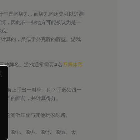
源于中国的牌九，而牌九的历史可以追溯
赌博，因此在一些地方可能被认为是一
游戏。
来计算的，类似于扑克牌的牌型。游戏
么三种牌名。游戏通常需要4名
万博体育
闭
牌。若上手出一对牌，则下手必须跟一
入自己的面前，并计算得分。
可以轮流做庄或与其他玩家对赌。
零霖、杂九、杂八、杂七、杂五、天