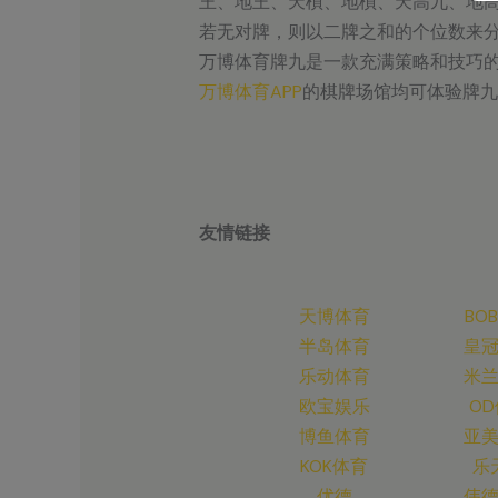
王、地王、天槓、地槓、天高九、地
若无对牌，则以二牌之和的个位数来
万博体育牌九是一款充满策略和技巧
万博体育APP
的棋牌场馆均可体验牌九
友情链接
天博体育
BO
半岛体育
皇
乐动体育
米
欧宝娱乐
O
博鱼体育
亚
KOK体育
乐
优德
伟