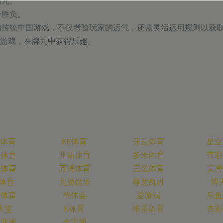
高九。
分胜负。
的传统中国游戏，不仅考验玩家的运气，还需灵活运用规则以获
游戏，在牌九中获得乐趣。
B体育
KB体育
开云体育
星空
冠体育
亚新体育
多米体育
杏彩
兰体育
万博体育
三亿体育
安博
D体育
九游娱乐
尊龙凯时
博
美体育
华体会
爱游戏
乐鱼
天堂
K体育
维基体育
杏彩
德亚洲
金宝博