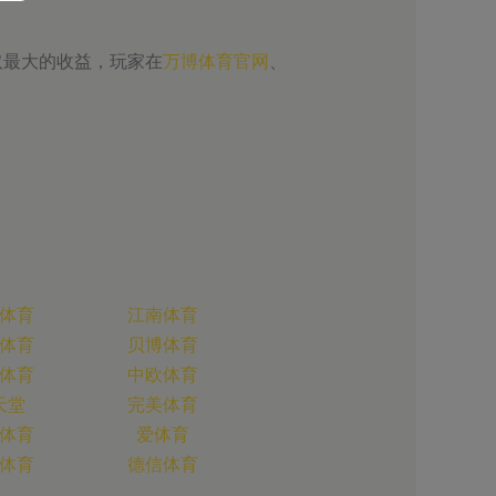
取最大的收益，玩家在
万博体育官网
、
体育
江南体育
体育
贝博体育
体育
中欧体育
天堂
完美体育
体育
爱体育
体育
德信体育