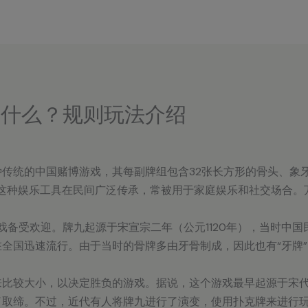
modal-check
是什么？规则玩法介绍
传统的中国赌博游戏，其每副牌组包含32张长方形的骨头、象
。这种娱乐工具在民间广泛传承，常被用于家庭娱乐和社交场合。
游戏备受欢迎。牌九起源于宋宣宗二年（公元1120年），当时中国
全国迅速流行。由于当时的骨牌多由牙骨制成，因此也有“牙牌
来比较大小，以决定胜负的游戏。据说，这个游戏最早起源于宋
了取缔。不过，近代有人将牌九进行了演变，使用扑克牌来进行