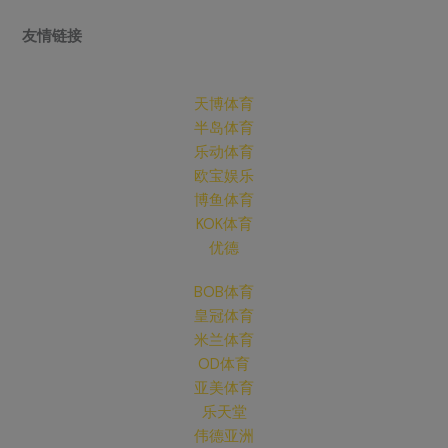
友情链接
天博体育
半岛体育
乐动体育
欧宝娱乐
博鱼体育
KOK体育
优德
BOB体育
皇冠体育
米兰体育
OD体育
亚美体育
乐天堂
伟德亚洲