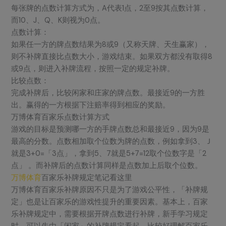
每张牌的点数计算方式为，A代表1点，2至9按其点数计算，
而10、J、Q、K则视为0点。
点数计算：
如果任一方的牌点数结果为8或9（又称天牌、天生赢家），
则不补牌直接比点数大小，游戏结束。如果双方都没有取得8
或9点，则进入补牌流程，按照一定的规定补牌。
比较点数：
完成补牌后，比较闲家和庄家的牌点数。最接近9的一方胜
出。赢得的一方根据下注赔率得到相应的奖励。
万博体育百家乐点数计算方式
游戏的目标是预测哪一方的手牌点数总和最接近9，因为9是
最高的分数。点数相加取个位数为牌的点数，例如拿到3、Ｊ
就是3+0=「3点」，拿到5、7就是5+7=12取个位数字是「2
点」 。而补牌后的点数计算同样是点数加上后取个位数。
万博体育
百家乐补牌规定笔记看这里
万博体育百家乐补牌原因不只是为了游戏公平性，「补牌规
定」也是让百家乐的游戏性提升的重要因素。基本上，百家
乐补牌规定中，需要根据开牌点数进行补牌，新手学习规定