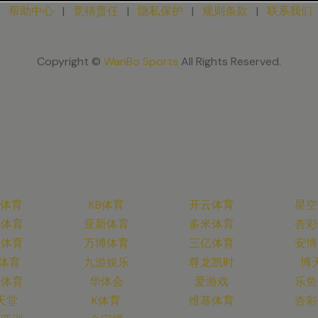
|
帮助中心
|
竞猜责任
|
隐私保护
|
规则条款
|
联系我们
Copyright ©
WanBo Sports
All Rights Reserved.
B体育
KB体育
开云体育
星空
冠体育
亚新体育
多米体育
杏彩
兰体育
万博体育
三亿体育
安博
D体育
九游娱乐
尊龙凯时
博
美体育
华体会
爱游戏
乐鱼
天堂
K体育
维基体育
杏彩