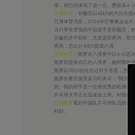
儒，就已经体现了这一点。樊振东4-
万博体育
：孙颖莎以4比0的大比分艰
万博体育消息，2024年巴黎奥运会
当日率先登场的中国选手是孙颖莎，她
莎赢的并不轻松，尤其是前两局，双方都
两局，总比分4比0晋级八强。
万博体育
：陈梦在八强赛中以4-0进
陈梦则迎来自己的八强赛，她对阵的是
陈梦以11比0的比分让对手吞蛋，另外三
陈梦在赛后接受采访时表示：“我没料
的。我的对手是一位很优秀的欧洲球员
乒乓球水平正在迅速追上来。对我们来
万博体育
看好中国队乒乓球队员的表现
时刻。