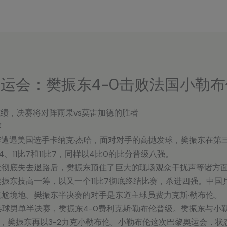
modal-check
运会：樊振东4-0击败法国小勒
成绩，决赛将对阵雨果vs莫雷加德的胜者
赛
赛遭遇美国选手卡纳克·杰哈，面对对手的高抛发球，樊振东在第三
4、11比7和11比7，同样以4比0的比分晋级八强。
彻底失去退路后，樊振东顶住了巨大的现场观众干扰声等诸方面压
振东技高一筹，以又一个11比7彻底终结比赛，杀进四强。中国乒
尬境地。樊振东半决赛的对手是东道主球员费力克斯·勒布伦。
乓球男单半决赛，樊振东4-0费利克斯·勒布伦晋级。樊振东与小
杯，樊振东再以3-2力克小勒布伦。小勒布伦这次巴黎奥运会，