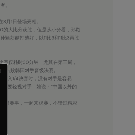
胜者。
8月1日登场亮相。
比0的大比分获胜，但是从小分看，孙颖
莎越打越好，以11比8和11比3再胜
比赛仅耗时30分钟，尤其在第三局，
0的成绩击败韩国对手晋级决赛。
闭
进入1/4决赛时，没有对手是容易
于不要轻视对手，她说：“中国以外的
步直播赛事，一起来观赛，不错过精彩