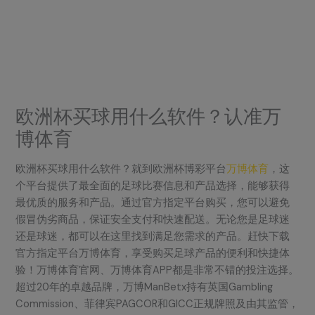
Skip
modal-check
to
content
欧洲杯买球用什么软件？认准万
博体育
欧洲杯买球用什么软件？就到欧洲杯博彩平台
万博体育
，这
个平台提供了最全面的足球比赛信息和产品选择，能够获得
最优质的服务和产品。通过官方指定平台购买，您可以避免
假冒伪劣商品，保证安全支付和快速配送。无论您是足球迷
还是球迷，都可以在这里找到满足您需求的产品。赶快下载
官方指定平台万博体育，享受购买足球产品的便利和快捷体
验！万博体育官网、万博体育APP都是非常不错的投注选择。
超过20年的卓越品牌，万博ManBetx持有英国Gambling
Commission、菲律宾PAGCOR和GICC正规牌照及由其监管，