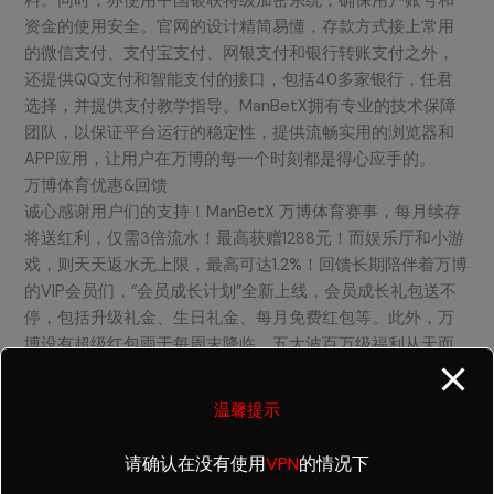
料。同时，亦使用中国银联特级加密系统，确保用户账号和
资金的使用安全。官网的设计精简易懂，存款方式接上常用
的微信支付、支付宝支付、网银支付和银行转账支付之外，
还提供QQ支付和智能支付的接口，包括40多家银行，任君
选择，并提供支付教学指导。ManBetX拥有专业的技术保障
团队，以保证平台运行的稳定性，提供流畅实用的浏览器和
APP应用，让用户在万博的每一个时刻都是得心应手的。
万博体育优惠&回馈
诚心感谢用户们的支持！ManBetX 万博体育赛事，每月续存
将送红利，仅需3倍流水！最高获赠1288元！而娱乐厅和小游
戏，则天天返水无上限，最高可达1.2%！回馈长期陪伴着万博
的VIP会员们，“会员成长计划”全新上线，会员成长礼包送不
停，包括升级礼金、生日礼金、每月免费红包等。此外，万
博设有超级红包雨于每周末降临，五大波百万级福利从天而
降！燃情满足您畅享周末期待！
万博存款和提款
温馨提示
在ManBetx万博官网首页下方点击“常见问题”，然后选择“提
款问题”您就会看见关于提款的一系列详细资料，绝对让您轻
请确认在没有使用
VPN
的情况下
松学会在平台提款。除了存款和提款，万博还允许玩家拥有